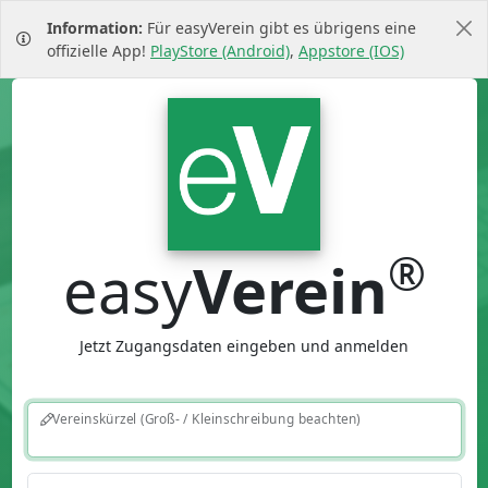
Information:
Für easyVerein gibt es übrigens eine
offizielle App!
PlayStore (Android)
,
Appstore (IOS)
®
easy
Verein
Jetzt Zugangsdaten eingeben und anmelden
Vereinskürzel (Groß- / Kleinschreibung beachten)