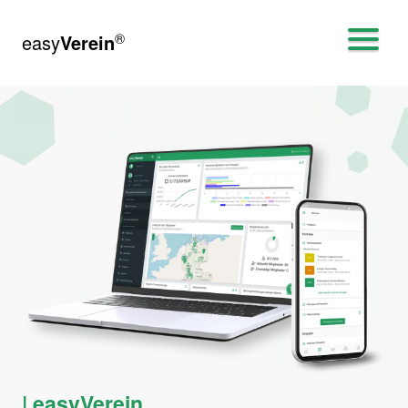
®
easy
Verein
| easyVerein